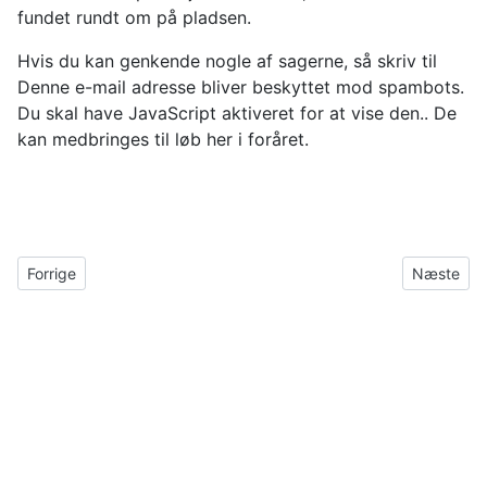
fundet rundt om på pladsen.
Hvis du kan genkende nogle af sagerne, så skriv til
Denne e-mail adresse bliver beskyttet mod spambots.
Du skal have JavaScript aktiveret for at vise den.
. De
kan medbringes til løb her i foråret.
Forrige artikel: Billedalbum fra Påskeløbet
Næste arti
Forrige
Næste